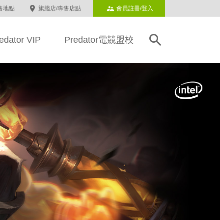
售地點
旗艦店/專售店點
會員註冊/登入
edator VIP
Predator電競盟校