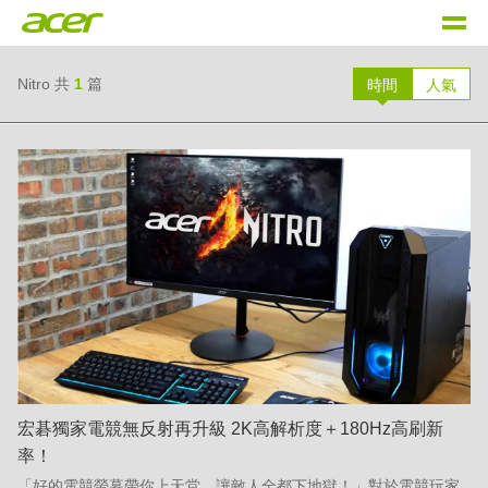
Nitro
共
1
篇
時間
人氣
宏碁獨家電競無反射再升級 2K高解析度＋180Hz高刷新
率！
「好的電競螢幕帶你上天堂，讓敵人全都下地獄！」對於電競玩家